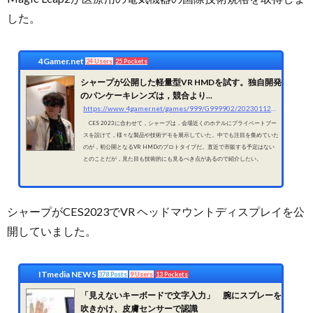
した。
4Gamer.net
24 Users
25 Pockets
シャープが公開した軽量型VR HMDを試す。独自開発
のパンケーキレンズは，競合より...
https://www.4gamer.net/games/999/G999902/20230112044/
CES 2023に合わせて，シャープは，会場近くのホテルにプライベートブー
スを設けて，様々な製品や技術デモを展示していた。中でも注目を集めていた
のが，初公開となるVR HMDのプロトタイプだ。直近で市販する予定はない
とのことだが，見た目も技術的にも見るべき点があるので紹介したい。
シャープがCES2023でVR ヘッドマウントディスプレイを公
開していました。
ITmedia NEWS
378 Posts
9 Users
13 Pockets
「見えないキーボードで文字入力」 腕にスプレーを
吹きかけ、皮膚センサーで認識