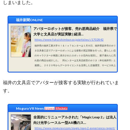
しまいました。
福井新聞ONLINE
アバターロボットが接客、売れ筋商品紹介 福井県で
大学と文具店が実証実験 | 経済...
https://www.fukuishimbun.co.jp/articles/-/1702842
福井県の福井工業大学ＡＩ＆ＩｏＴセンターは１月８日、福井県坂井市のホリ
タ文具春江店でアバターロボットによる接客の実証実験を行った。愛らしい店
のキャラクターが画面に表示されたロボットが店内を巡回し、親子連れらに売
れ筋の商品を紹介した。 同センターは文具店経営のホリタ（本社福井市）と
連携し、２０２０年からデータサイエンスを活用した店舗運営、サービス向上
の共同研究を進めている。
福井の文具店でアバターが接客する実験が行われていま
す。
Mogura VR News
2 Users
9 Pockets
全面的にリニューアルされた「Magic Leap 2」は法人
向け光学シースルー型AR機のス...
https://www.moguravr.com/magic-leap-2-experience-report/