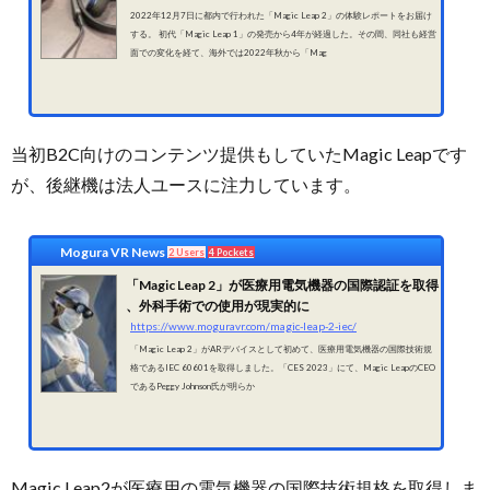
2022年12月7日に都内で行われた「Magic Leap 2」の体験レポートをお届け
する。 初代「Magic Leap 1」の発売から4年が経過した。その間、同社も経営
面での変化を経て、海外では2022年秋から「Mag
当初B2C向けのコンテンツ提供もしていたMagic Leapです
が、後継機は法人ユースに注力しています。
Mogura VR News
2 Users
4 Pockets
「Magic Leap 2」が医療用電気機器の国際認証を取得​​
、外科手術での使用が現実的に
https://www.moguravr.com/magic-leap-2-iec/
「Magic Leap 2」がARデバイスとして初めて、医療用電気機器の国際技術規
格であるIEC 60601を取得しました。「CES 2023」にて、Magic LeapのCEO
であるPeggy Johnson氏が明らか
Magic Leap2が医療用の電気機器の国際技術規格を取得しま