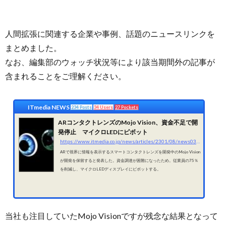
人間拡張に関連する企業や事例、話題のニュースリンクを
まとめました。
なお、編集部のウォッチ状況等により該当期間外の記事が
含まれることをご理解ください。
ITmedia NEWS
234 Posts
34 Users
27 Pockets
ARコンタクトレンズのMojo Vision、資金不足で開
発停止 マイクロLEDにピボット
https://www.itmedia.co.jp/news/articles/2301/08/news037.html
ARで視界に情報を表示するスマートコンタクトレンズを開発中のMojo Vision
が開発を保留すると発表した。資金調達が困難になったため。従業員の75％
を削減し、マイクロLEDディスプレイにピボットする。
当社も注目していたMojo Visionですが残念な結果となって