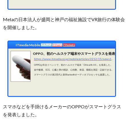
Metaの日本法人が盛岡と神戸の福祉施設でVR旅行の体験会
を開催しました。
ITmedia Mobile
25 Posts
3 Users
7 Pockets
OPPO、初のヘルスケア端末やスマートグラスを発表
https://www.itmedia.co.jp/mobile/articles/2212/15/news102.html
OPPOは年次イベントで、初のヘルスケア端末「OHealth H1」を発表した。
血中酸素、ECG、心臓と肺の聴診、心拍数、体温、睡眠を測定・記録できる。
スマートグラスの第2世代と新Bluetoothオーディオプロセッサも披露した。
スマホなどを手掛けるメーカーのOPPOがスマートグラス
を発表しました。