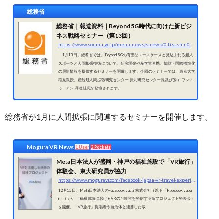
総務省
総務省｜報道資料｜Beyond 5G時代に向けた新ビジ
ネス戦略セミナー（第13回）
https://www.soumu.go.jp/menu_news/s-news/01tsushin04_02000138.html
1月13日、総務省では、Beyond 5Gの有望なユースケースと見込まれる超人
スポーツと人間拡張技術について、研究開発や産学官連携、知財・国際標準化
の最新情報を提供するセミナーを開催します。今回のセミナーでは、東京大学
稲見教授、産総研人間拡張研究センター 持丸研究センター長及び(株）ワント
ゥーテン 澤邊社長が登壇されます。
総務省が1月に人間拡張に関連するセミナーを開催します。
Mogura VR News
1 User
2 Pockets
Meta日本法人が盛岡・神戸の福祉施設で「VR旅行」
体験会、東大研究員が協力
https://www.moguravr.com/facebook-japan-vr-travel-experience-session/
12月15日、Meta日本法人のFacebook Japan株式会社（以下「Facebook Japa
n」）が、「福祉領域におけるVRの可能性を発信する新プロジェクト発表会」
を開催。「VR旅行」提唱者や自治体と連携した取