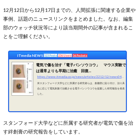
12月12日から12月17日までの、人間拡張に関連する企業や
事例、話題のニュースリンクをまとめました。なお、編集
部のウォッチ状況等により該当期間外の記事が含まれるこ
とをご理解ください。
ITmedia NEWS
523 Posts
236 Users
56 Pockets
電気で傷を治す「電子バンソウコウ」 マウス実験で
は通常よりも早期に治癒 回復...
https://www.itmedia.co.jp/news/articles/2212/12/news044.html
米スタンフォード大学などに所属する研究者らは、創傷部に貼り付け、治り具
合に応じて電気刺激で治癒させる電子バンソウコウを提案した研究報告を発表
した。
スタンフォード大学などに所属する研究者が電気で傷を治
す絆創膏の研究報告をしています。