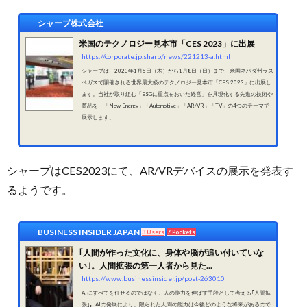
シャープ株式会社
米国のテクノロジー見本市「CES 2023」に出展
https://corporate.jp.sharp/news/221213-a.html
シャープは、2023年1月5日（木）から1月8日（日）まで、米国ネバダ州ラス
ベガスで開催される世界最大級のテクノロジー見本市「CES 2023」に出展し
ます。当社が取り組む「ESGに重点をおいた経営」を具現化する先進の技術や
商品を、「New Energy」「Automotive」「AR/VR」「TV」の4つのテーマで
展示します。
シャープはCES2023にて、AR/VRデバイスの展示を発表す
るようです。
BUSINESS INSIDER JAPAN
3 Users
7 Pockets
｢人間が作った文化に、身体や脳が追い付いていな
い｣。人間拡張の第一人者から見た...
https://www.businessinsider.jp/post-263010
AIにすべてを任せるのではなく、人の能力を伸ばす手段として考える｢人間拡
張｣。AIの発展により、限られた人間の能力は今後どのような将来があるので