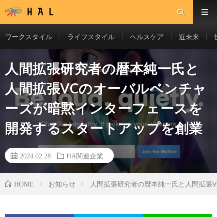
ワークスタイル
ライフスタイル
ヘルスケア
近未来
人間拡張研究者の暦本純一氏と
人間拡張VCのオーバルベンチャ
ーズが暗黙インターフェースを
開発するスタートアップを創業
2024.02.28
HA関連企業
お知らせ
人間拡張研究者の暦本純一氏と人間拡張
HOME