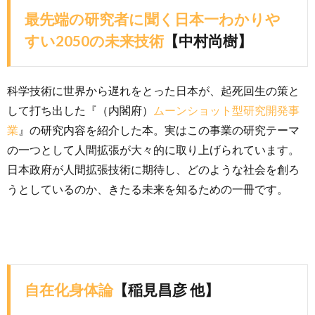
最先端の研究者に聞く日本一わかりや
すい2050の未来技術
【中村尚樹】
科学技術に世界から遅れをとった日本が、起死回生の策と
して打ち出した『（内閣府）
ムーンショット型研究開発事
業
』の研究内容を紹介した本。実はこの事業の研究テーマ
の一つとして人間拡張が大々的に取り上げられています。
日本政府が人間拡張技術に期待し、どのような社会を創ろ
うとしているのか、きたる未来を知るための一冊です。
自在化身体論
【稲見昌彦 他】