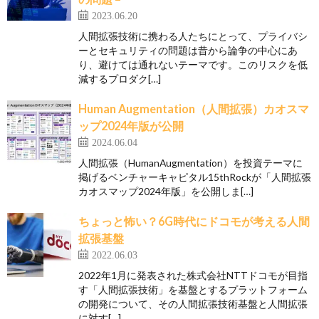
2023.06.20
人間拡張技術に携わる人たちにとって、プライバシ
ーとセキュリティの問題は昔から論争の中心にあ
り、避けては通れないテーマです。このリスクを低
減するプロダク[…]
Human Augmentation（人間拡張）カオスマ
ップ2024年版が公開
2024.06.04
人間拡張（HumanAugmentation）を投資テーマに
掲げるベンチャーキャピタル15thRockが「人間拡張
カオスマップ2024年版」を公開しま[…]
ちょっと怖い？6G時代にドコモが考える人間
拡張基盤
2022.06.03
2022年1月に発表された株式会社NTTドコモが目指
す「人間拡張技術」を基盤とするプラットフォーム
の開発について、その人間拡張技術基盤と人間拡張
に対す[…]