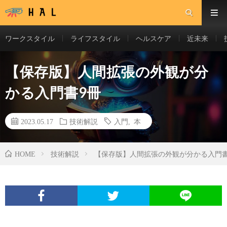
ワークスタイル
ライフスタイル
ヘルスケア
近未来
【保存版】人間拡張の外観が分
かる入門書9冊
2023.05.17
技術解説
入門
,
本
技術解説
【保存版】人間拡張の外観が分かる入門書
HOME