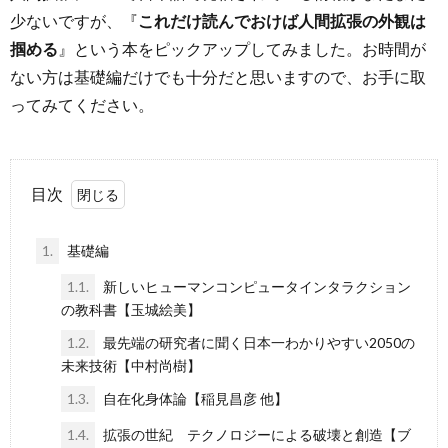
少ないですが、『
これだけ読んでおけば人間拡張の外観は
掴める
』という本をピックアップしてみました。お時間が
ない方は基礎編だけでも十分だと思いますので、お手に取
ってみてください。
目次
1.
基礎編
1.1.
新しいヒューマンコンピュータインタラクション
の教科書【玉城絵美】
1.2.
最先端の研究者に聞く日本一わかりやすい2050の
未来技術【中村尚樹】
1.3.
自在化身体論【稲見昌彦 他】
1.4.
拡張の世紀 テクノロジーによる破壊と創造【ブ