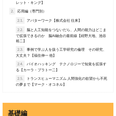
レット・キング】
2.
応用編（専門別）
2.1.
アバターワーク【株式会社 往来】
2.2.
脳と人工知能をつないだら、人間の能力はどこま
で拡張できるのか 脳AI融合の最前線【紺野大地、池谷
裕二】
2.3.
事例で学ぶ人を扱う工学研究の倫理 その研究、
大丈夫？【福住伸一 他】
2.4.
バイオハッキング テクノロジーで知覚を拡張す
る【カーラ・プラトー二】
2.5.
トランスヒューマニズム 人間強化の欲望から不死
の夢まで【マーク・オコネル】
基礎編